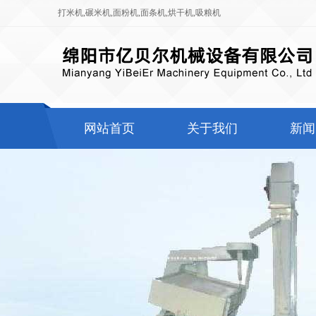
打米机
,
碾米机
,
面粉机
,
面条机
,
烘干机
,
吸粮机
网站首页
关于我们
新闻